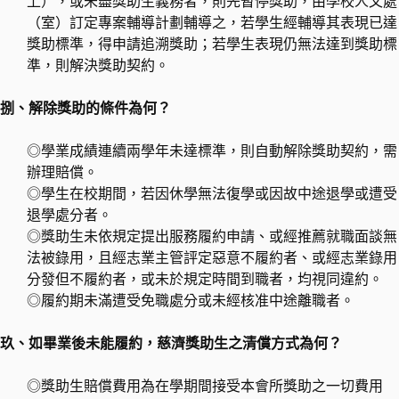
上），或未盡獎助生義務者，則先暫停獎助，由學校人文處
（室）訂定專案輔導計劃輔導之，若學生經輔導其表現已達
獎助標準，得申請追溯獎助；若學生表現仍無法達到獎助標
準，則解決獎助契約。
捌、解除獎助的條件為何？
◎學業成績連續兩學年未達標準，則自動解除獎助契約，需
辦理賠償。
◎學生在校期間，若因休學無法復學或因故中途退學或遭受
退學處分者。
◎獎助生未依規定提出服務履約申請、或經推薦就職面談無
法被錄用，且經志業主管評定惡意不履約者、或經志業錄用
分發但不履約者，或未於規定時間到職者，均視同違約。
◎履約期未滿遭受免職處分或未經核准中途離職者。
玖、如畢業後未能履約，慈濟獎助生之清償方式為何？
◎獎助生賠償費用為在學期間接受本會所獎助之一切費用