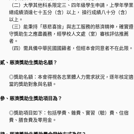
（二）大學其他科系限定三、四年級學生申請，上學年學業
總成績須達七十五分（含）以上， 操行成績八十分（含）
以上。
（三）能秉持「慈悲喜捨」與志工服務的慈濟精神，確實遵
守獎助生之應盡義務，經學校人文處（室）審核評估推薦
者。
（四）需具備中華民國國籍者，但經本會同意者不在此限。
貳、慈濟獎助生獎助名額？
◎獎助名額：本會得視各志業體人力需求狀況，逐年核定適
當的獎助對象與名額。
參、慈濟獎助生獎助項目為？
◎獎助項目如下：包括學費、雜費、實習（驗）費、住宿
費、膳食費及零用金。