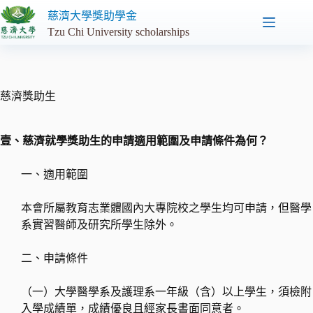
跳
慈濟大學獎助學金
至
Tzu Chi University scholarships
主
要
內
容
慈濟獎助生
壹、慈濟就學獎助生的申請適用範圍及申請條件為何？
一、適用範圍
本會所屬教育志業體國內大專院校之學生均可申請，但醫學
系實習醫師及研究所學生除外。
二、申請條件
（一）大學醫學系及護理系一年級（含）以上學生，須檢附
入學成績單，成績優良且經家長書面同意者。