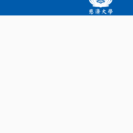
慈濟大學獎助學金
地址：花蓮市中央路三段701號
電話：03-8565301（總機代表號）
Email：
feedback
@
mail
.
tcu.edu.tw
相關連結
衣珠專案
慈大首頁
慈大法規資料庫（規章辦法查詢）
©2026 TZU CHI UNIVERSITY